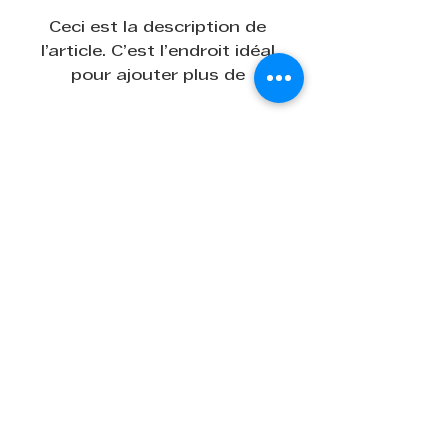
Ceci est la description de 
l’article. C’est l’endroit idéal 
pour ajouter plus de 
détails sur votre article, 
tels que la taille, la matière, 
les conseils d’entretien et 
les instructions de 
nettoyage.
LIENS PRATIQUES
Page administrative
Politique de cookies
Politique de
confidentialité