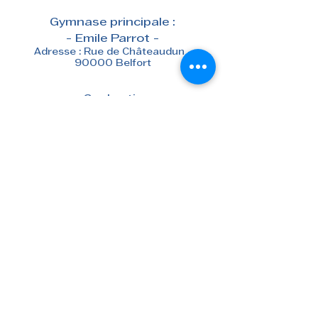
Gymnase principale :
- Emile Parrot -
Adresse : Rue de Châteaudun -
90000 Belfort
- Coubertin -
Adresse :
2 Rue de Vienne
- 90000
Belfort
Gymnase secondaire :
- Serzian -
Adresse :
Rue Floréal
- 90000
Belfort
Siège administratif :
Adresse : 28 Rue des Commandos
d'Afrique - 90300 Cravanche